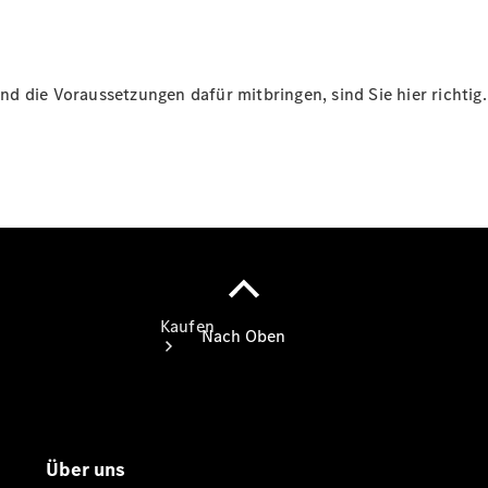
vereinbaren
Servicetermin
vereinbaren
Tel: +49
d die Voraussetzungen dafür mitbringen, sind Sie hier richtig.
2226 92140
Kaufen