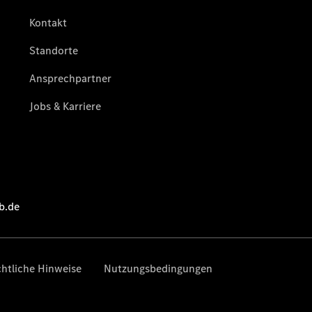
Übersicht
Gebrauchtwagensuche
Junge
Sterne
Digitale
Extras
Wartungsservice
-
Bedarfsgerechte
Wartung für
Ihren Mercedes-
Benz
Transporter