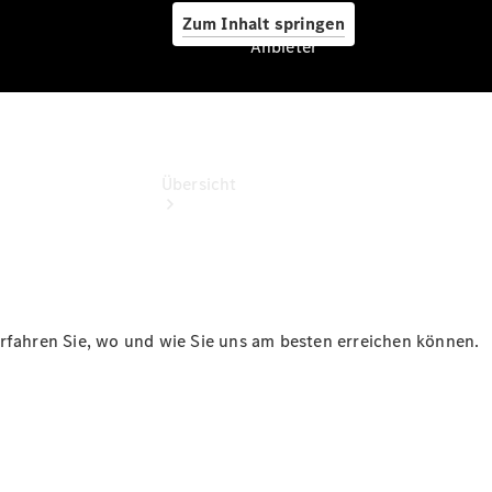
Zum Inhalt springen
Anbieter
Anbieter
Übersicht
erfahren Sie, wo und wie Sie uns am besten erreichen können.
Startseite
Ansprechpartner
finden
Probefahrt
vereinbaren
Beratung